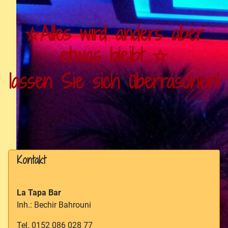
☆Alles wird anders aber
etwas bleibt...
☆
lassen Sie sich überraschen!
Kontakt
La Tapa Bar
Inh.: Bechir Bahrouni
Tel. 0152 086 028 77